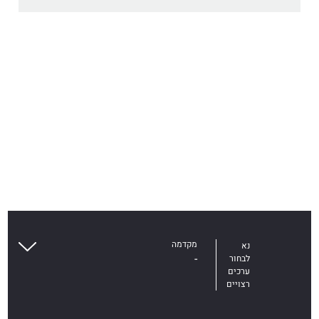
צפוי
לעבור
בשנה
מקדמה
נא
-
לבחור
ערכים
רצויים