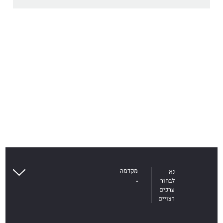
צפוי
לעבור
בשנה
מקדמה
נא
-
לבחור
ערכים
רצויים